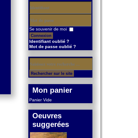
Identifiant
Mot
Se souvenir de moi
de
Connexion
passe
Identifiant oublié ?
Mot de passe oublié ?
Mon panier
Panier Vide
Oeuvres
suggerées