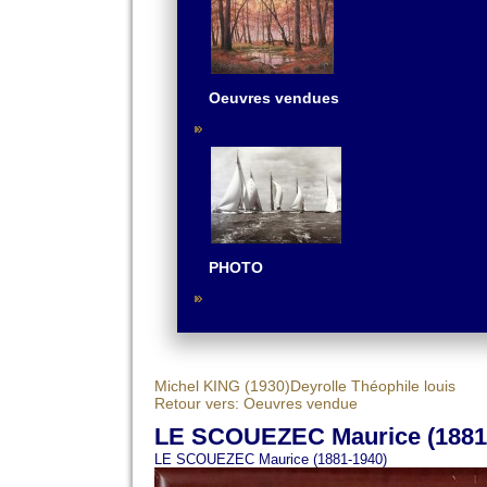
Oeuvres vendues
PHOTO
Michel KING (1930)
Deyrolle Théophile louis
Retour vers: Oeuvres vendue
LE SCOUEZEC Maurice (1881
LE SCOUEZEC Maurice (1881-1940)