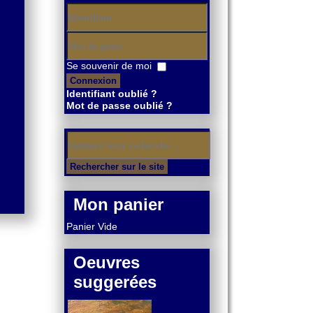
Identifiant
Mot
Se souvenir de moi
de
Connexion
passe
Identifiant oublié ?
Mot de passe oublié ?
Mon panier
Panier Vide
Oeuvres
suggerées