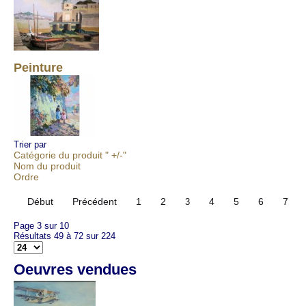
Peinture
Trier par
Catégorie du produit " +/-"
Nom du produit
Ordre
Début
Précédent
1
2
4
5
6
7
3
Page 3 sur 10
Résultats 49 à 72 sur 224
Oeuvres vendues