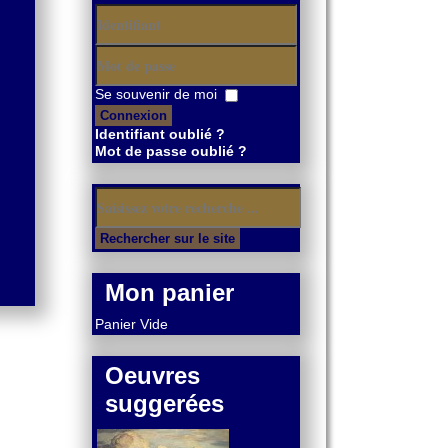
Identifiant
Mot
Se souvenir de moi
de
Connexion
passe
Identifiant oublié ?
Mot de passe oublié ?
Mon panier
Panier Vide
Oeuvres
suggerées