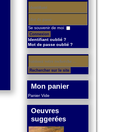
Identifiant
Mot
Se souvenir de moi
de
Connexion
passe
Identifiant oublié ?
Mot de passe oublié ?
Mon panier
Panier Vide
Oeuvres
suggerées