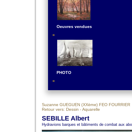
Oeuvres vendues
PHOTO
Suzanne GUEGUEN (XXème)
FEO FOURRIER
Retour vers: Dessin - Aquarelle
SEBILLE Albert
Hydravions barques et bâtiments de combat aux abo