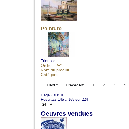
Peinture
Trier par
Ordre " -/+"
Nom du produit
Catégorie
Début
Précédent
1
2
3
4
Page 7 sur 10
Résultats 145 à 168 sur 224
Oeuvres vendues