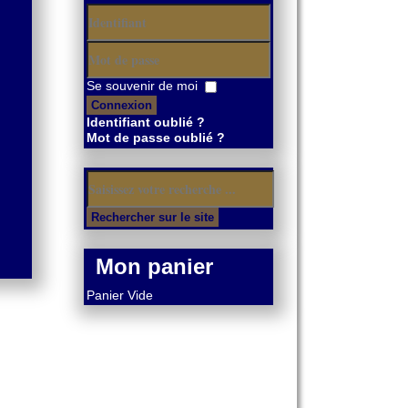
Identifiant
Mot
Se souvenir de moi
de
Connexion
passe
Identifiant oublié ?
Mot de passe oublié ?
Mon panier
Panier Vide