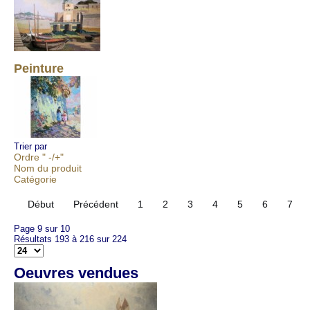
Peinture
Trier par
Ordre " -/+"
Nom du produit
Catégorie
Début
Précédent
1
2
3
4
5
6
7
Page 9 sur 10
Résultats 193 à 216 sur 224
Oeuvres vendues