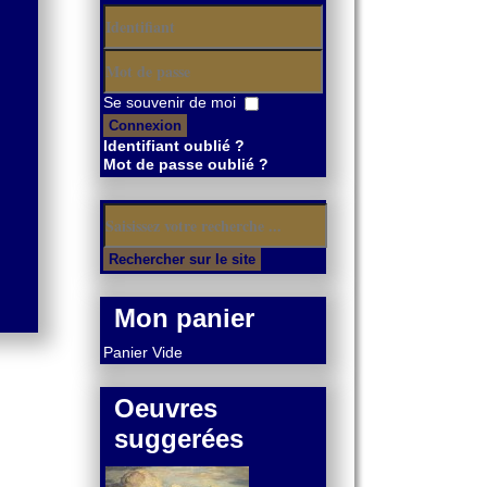
Identifiant
Mot
Se souvenir de moi
de
Connexion
passe
Identifiant oublié ?
Mot de passe oublié ?
Mon panier
Panier Vide
Oeuvres
suggerées