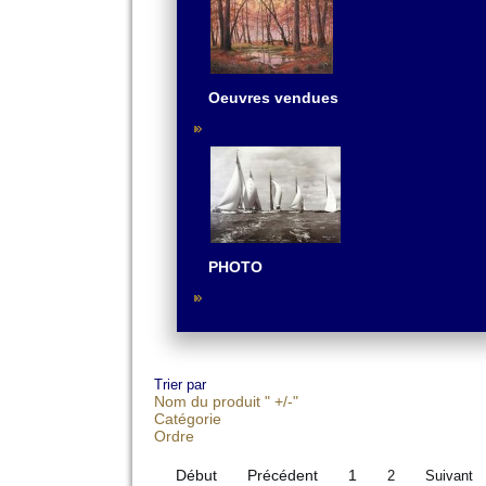
Oeuvres vendues
PHOTO
Trier par
Nom du produit " +/-"
Catégorie
Ordre
Début
Précédent
1
2
Suivant