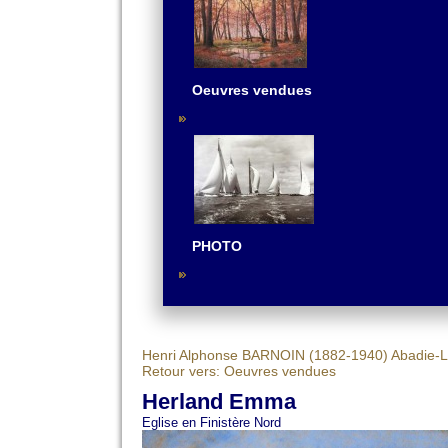
Oeuvres vendues
PHOTO
Henri Alphonse BARNOIN (1882-1940)
Abadie-L
Retour vers: Oeuvres vendues
Herland Emma
Eglise en Finistère Nord