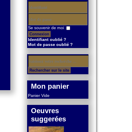
Identifiant
Mot
Se souvenir de moi
de
Connexion
passe
Identifiant oublié ?
Mot de passe oublié ?
Mon panier
Panier Vide
Oeuvres
suggerées