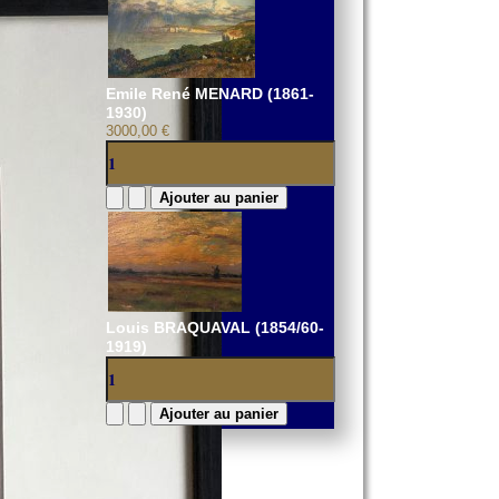
Emile René MENARD (1861-
1930)
3000,00 €
Louis BRAQUAVAL (1854/60-
1919)