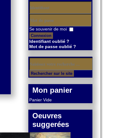
Identifiant
Mot
Se souvenir de moi
de
Connexion
passe
Identifiant oublié ?
Mot de passe oublié ?
Mon panier
Panier Vide
Oeuvres
suggerées