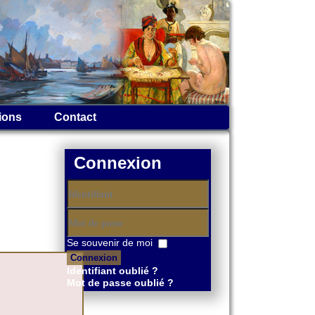
ions
Contact
Connexion
Identifiant
Mot
Se souvenir de moi
de
Connexion
passe
Identifiant oublié ?
Mot de passe oublié ?