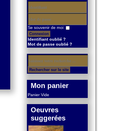
Identifiant
Mot
Se souvenir de moi
de
Connexion
passe
Identifiant oublié ?
Mot de passe oublié ?
Mon panier
Panier Vide
Oeuvres
suggerées