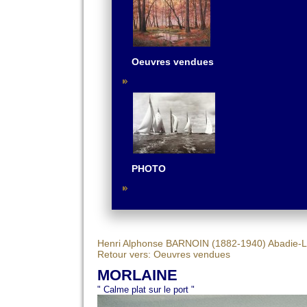
Oeuvres vendues
PHOTO
Henri Alphonse BARNOIN (1882-1940)
Abadie-L
Retour vers: Oeuvres vendues
MORLAINE
" Calme plat sur le port "