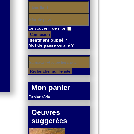
Identifiant
Mot
Se souvenir de moi
de
Connexion
passe
Identifiant oublié ?
Mot de passe oublié ?
Mon panier
Panier Vide
Oeuvres
suggerées