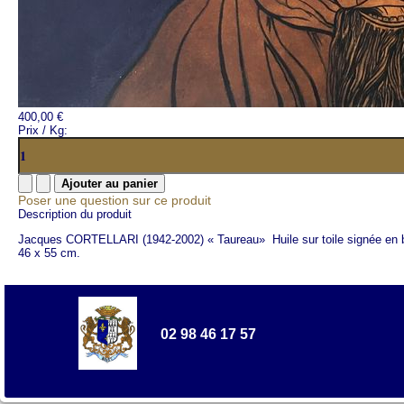
400,00 €
Prix / Kg:
Poser une question sur ce produit
Description du produit
Jacques CORTELLARI (1942-2002) « Taureau» Huile sur toile signée en b
46 x 55 cm.
02 98 46 17 57