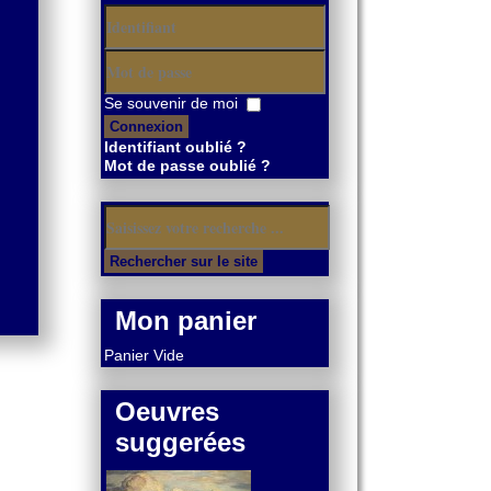
Identifiant
Mot
Se souvenir de moi
de
Connexion
passe
Identifiant oublié ?
Mot de passe oublié ?
Mon panier
Panier Vide
Oeuvres
suggerées