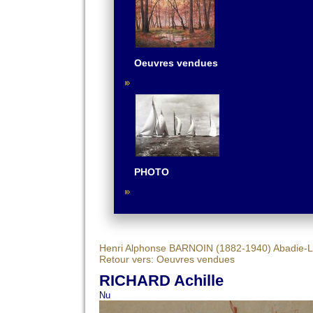
Oeuvres vendues
PHOTO
Henri Alphonse BARNOIN (1882-1940)
Abadie-L
Retour vers: Oeuvres vendues
RICHARD Achille
Nu