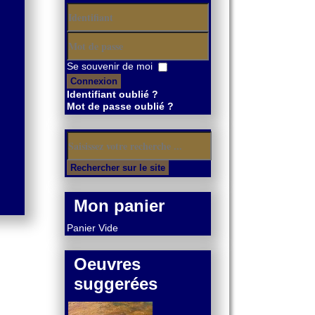
Identifiant
Mot
Se souvenir de moi
de
Connexion
passe
Identifiant oublié ?
Mot de passe oublié ?
Mon panier
Panier Vide
Oeuvres
suggerées