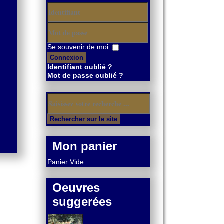
Identifiant
Mot
Se souvenir de moi
de
Connexion
passe
Identifiant oublié ?
Mot de passe oublié ?
Mon panier
Panier Vide
Oeuvres
suggerées