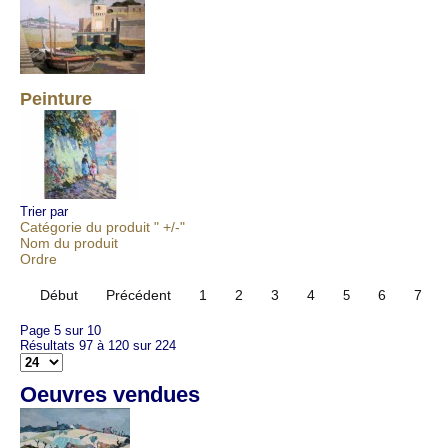
Peinture
Trier par
Catégorie du produit " +/-"
Nom du produit
Ordre
Début
Précédent
1
2
3
4
6
7
5
Page 5 sur 10
Résultats 97 à 120 sur 224
Oeuvres vendues