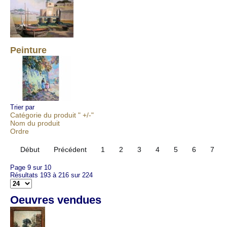
Peinture
Trier par
Catégorie du produit " +/-"
Nom du produit
Ordre
Début
Précédent
1
2
3
4
5
6
7
Page 9 sur 10
Résultats 193 à 216 sur 224
Oeuvres vendues