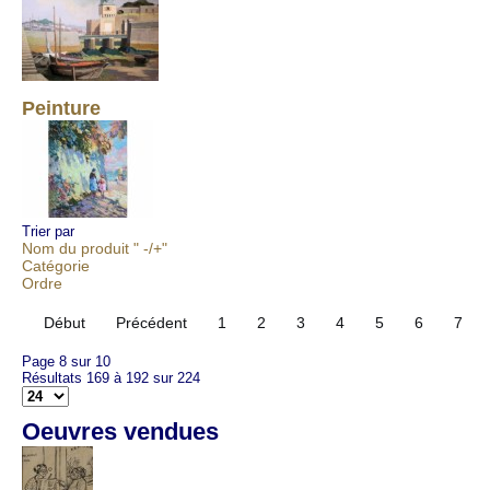
Peinture
Trier par
Nom du produit " -/+"
Catégorie
Ordre
Début
Précédent
1
2
3
4
5
6
7
Page 8 sur 10
Résultats 169 à 192 sur 224
Oeuvres vendues