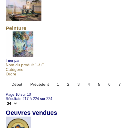
Peinture
Trier par
Nom du produit " -/+"
Catégorie
Ordre
Début
Précédent
1
2
3
4
5
6
7
Page 10 sur 10
Résultats 217 à 224 sur 224
Oeuvres vendues