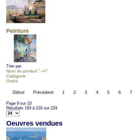
Peinture
Trier par
Nom du produit " -/+"
Catégorie
Ordre
Début
Précédent
1
2
3
4
5
6
7
Page 9 sur 10
Résultats 193 à 216 sur 224
Oeuvres vendues